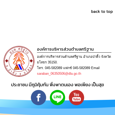
เรียน
ร้อง
back to top
ทุกข์
e-
Service
กิจการ
องค์การบริหารส่วนตำบลศรีฐาน
สภา
องค์การบริหารส่วนตำบลศรีฐาน อำเภอป่าติ้ว จังหวัด
กิจการ
ยโสธร 35150.
สภา
โทร. 045-582089 แฟกซ์ 045-582089 Email
saraban_06350506@dla.go.th
ท้อง
ประชาชน มีภูมิคุ้มกัน พึ่งพาตนเอง พอเพียง เป็นสุข
ถิ่น
ของ
เรา
การ
จัดการ