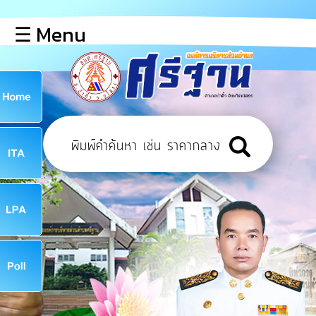
×
☰ Menu
lose
หน้า
หลัก
ข้อมูล
ก
พื้น
ฐาน
8
บุคลากร
ข่าว
ประชาสัมพันธ์
8
การ
เปิด
เผย
จ
ข้อมูล
สาธารณะ
OIT