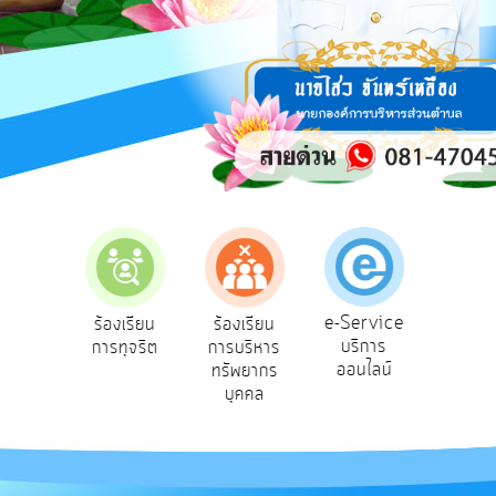
การ
ปฏิสัมพันธ์
ข้อมูล
รับ
ฟัง
ความ
คิด
เห็น
แผน
ยุทธศาสตร์/
แผน
e-Service
ร้องเรียน
ร้องเรียน
ถามตอบ
พัฒนา
บริการ
การทุจริต
การบริหาร
Q&A
ออนไลน์
ทรัพยากร
การ
บุคคล
บริหาร/
พัฒนา
ทรัพยากร
บุคคล