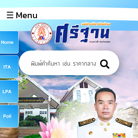
×
☰ Menu
lose
หน้า
หลัก
ข้อมูล
ก
พื้น
ฐาน
8
บุคลากร
ข่าว
ประชาสัมพันธ์
8
การ
เปิด
เผย
จ
ข้อมูล
สาธารณะ
OIT