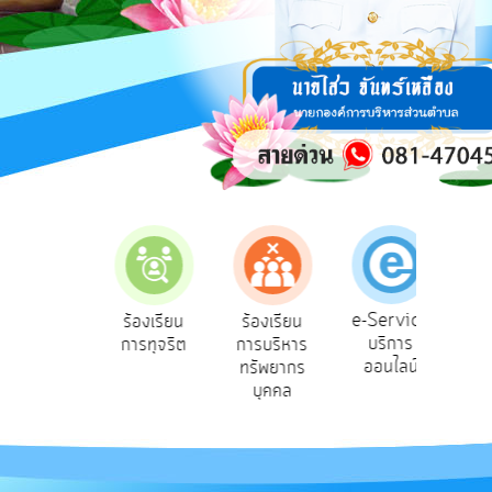
การ
ปฏิสัมพันธ์
ข้อมูล
รับ
ฟัง
ความ
คิด
เห็น
แผน
ยุทธศาสตร์/
แผน
e-Service
้องเรียน
ร้องเรียน
ร้องเรียน
ถา
พัฒนา
บริการ
้องทุกข์
การทุจริต
การบริหาร
Q
ออนไลน์
ทรัพยากร
การ
บุคคล
บริหาร/
พัฒนา
ทรัพยากร
บุคคล