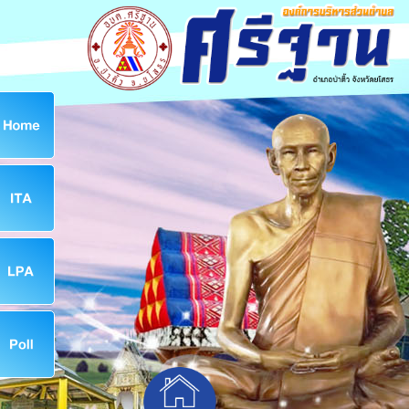
ก
8
8
จ