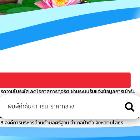
รความโปร่งใส ลดโอกาสการทุจริต ผ่านระบบรับแจ้งข้อมูลการเข้ารับ
)
เภอป่าติ้ว จังหวัดยโสธร
หารส่วนตำบล
่อป้องกันการหลอกลวงทางออนไลน์ (Scammer) ประจำเดือน มิถุนายน 256
องค์การบริหารส่วนตำบลศรีฐาน อำเภอป่าติ้ว จังหวัดยโสธร